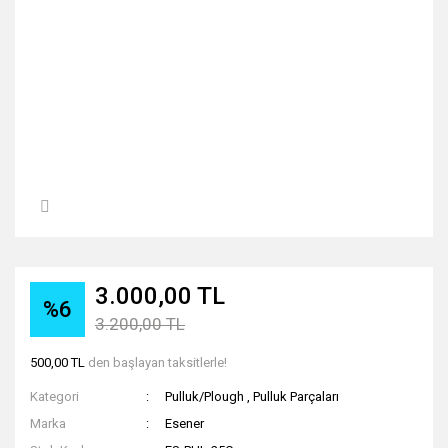
3.000,00 TL
%6
3.200,00 TL
500,00 TL
den başlayan taksitlerle!
Kategori
Pulluk/Plough
,
Pulluk Parçaları
Marka
Esener