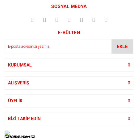
Bu ürüne ilk yorumu siz yapın!
kullanarak tarafımıza iletebilirsiniz.
SOSYAL MEDYA
Görüş ve önerileriniz için teşekkür ederiz.
Yorum Yaz
Ürün resmi kalitesiz, bozuk veya görüntülenemiyor.
E-BÜLTEN
Ürün açıklamasında eksik bilgiler bulunuyor.
Ürün bilgilerinde hatalar bulunuyor.
EKLE
Ürün fiyatı diğer sitelerden daha pahalı.
Bu ürüne benzer farklı alternatifler olmalı.
KURUMSAL
ALIŞVERİŞ
Gönder
ÜYELİK
BİZİ TAKİP EDİN