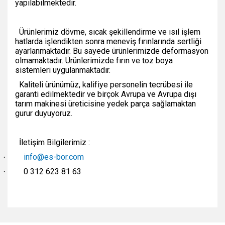
yapılabilmektedir.
Ürünlerimiz dövme, sıcak şekillendirme ve ısıl işlem
hatlarda işlendikten sonra meneviş fırınlarında sertliği
ayarlanmaktadır. Bu sayede ürünlerimizde deformasyon
olmamaktadır. Ürünlerimizde fırın ve toz boya
sistemleri uygulanmaktadır.
Kaliteli ürünümüz, kalifiye personelin tecrübesi ile
garanti edilmektedir ve birçok Avrupa ve Avrupa dışı
tarım makinesi üreticisine yedek parça sağlamaktan
gurur duyuyoruz.
İletişim Bilgilerimiz :
info@es-bor.com
·
0 312 623 81 63
·
Bu ürünün fiyat bilgisi, resim, ürün açıklamalarında ve diğer
konularda yetersiz gördüğünüz noktaları öneri formunu