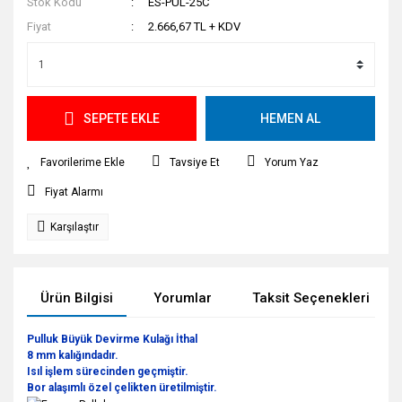
Stok Kodu
ES-PUL-25C
Fiyat
2.666,67 TL + KDV
SEPETE EKLE
HEMEN AL
Tavsiye Et
Yorum Yaz
Fiyat Alarmı
Karşılaştır
Ürün Bilgisi
Yorumlar
Taksit Seçenekleri
Pulluk Büyük Devirme Kulağı İthal
8 mm kalığındadır.
Isıl işlem sürecinden geçmiştir.
Bor alaşımlı özel çelikten üretilmiştir.