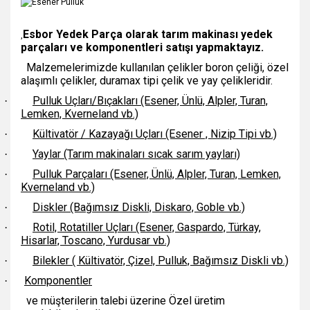
Esbor Yedek Parça olarak tarım makinası yedek
,
parçaları ve komponentleri satışı yapmaktayız.
Malzemelerimizde kullanılan çelikler boron çeliği, özel
alaşımlı çelikler, duramax tipi çelik ve yay çelikleridir.
Pulluk Uçları/Bıçakları (Esener, Ünlü, Alpler, Turan,
·
Lemken, Kverneland vb.)
Kültivatör / Kazayağı Uçları (Esener , Nizip Tipi vb.)
·
Yaylar (Tarım makinaları sıcak sarım yayları)
·
Pulluk Parçaları (Esener, Ünlü, Alpler, Turan, Lemken,
·
Kverneland vb.)
Diskler (Bağımsız Diskli, Diskaro, Goble vb.)
·
Rotil, Rotatiller Uçları (Esener, Gaspardo, Türkay,
·
Hisarlar, Toscano, Yurdusar vb.)
Bilekler ( Kültivatör, Çizel, Pulluk, Bağımsız Diskli vb.)
·
Komponentler
·
ve müşterilerin talebi üzerine Özel üretim