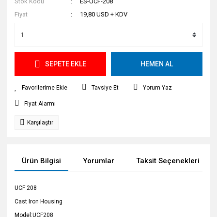
Stok Kodu
ES-UCF-208
Fiyat
19,80 USD + KDV
SEPETE EKLE
HEMEN AL
Tavsiye Et
Yorum Yaz
Fiyat Alarmı
Karşılaştır
Ürün Bilgisi
Yorumlar
Taksit Seçenekleri
UCF 208
Cast Iron Housing
Model:UCF208