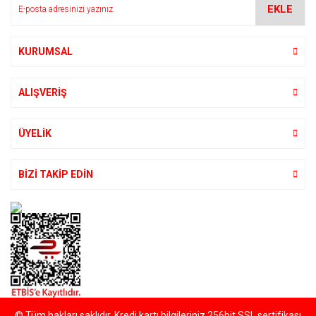
EKLE
Ürün fiyatı diğer sitelerden daha pahalı.
Bu ürüne benzer farklı alternatifler olmalı.
KURUMSAL
ALIŞVERİŞ
Gönder
ÜYELİK
BİZİ TAKİP EDİN
© Tüm hakları saklıdır. Kredi kartı bilgileriniz 256bit SSL sertifikası