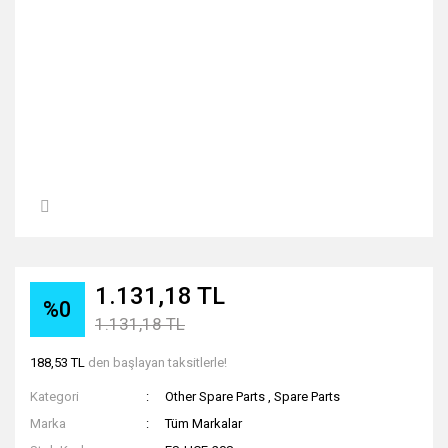
1.131,18 TL
%0
1.131,18 TL
188,53 TL
den başlayan taksitlerle!
Kategori
Other Spare Parts
,
Spare Parts
Marka
Tüm Markalar