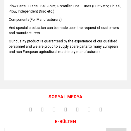
Plow Parts · Discs · Ball Joint, Rotatiller Tips · Tines (Cultivator, Chisel,
Plow, Independent Disc etc.)
Components(For Manufacturers)
And special production can be made upon the request of customers
and manufacturers.
Our quality product is guaranteed by the experience of our qualified
personnel and we are proud to supply spare parts to many European
and non-European agricultural machinery manufacturers.
Bu ürünün fiyat bilgisi, resim, ürün açıklamalarında ve diğer
konularda yetersiz gördüğünüz noktaları öneri formunu
Bu ürüne ilk yorumu siz yapın!
kullanarak tarafımıza iletebilirsiniz.
SOSYAL MEDYA
Görüş ve önerileriniz için teşekkür ederiz.
Yorum Yaz
Ürün resmi kalitesiz, bozuk veya görüntülenemiyor.
E-BÜLTEN
Ürün açıklamasında eksik bilgiler bulunuyor.
Ürün bilgilerinde hatalar bulunuyor.