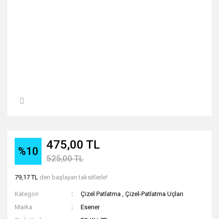
475,00 TL
%10
525,00 TL
79,17 TL
den başlayan taksitlerle!
Kategori
Çizel Patlatma
,
Çizel-Patlatma Uçları
Marka
Esener