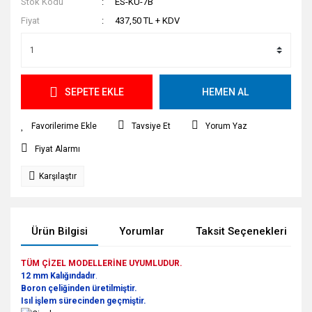
Stok Kodu
ES-KU-7B
Fiyat
437,50 TL + KDV
SEPETE EKLE
HEMEN AL
Tavsiye Et
Yorum Yaz
Fiyat Alarmı
Karşılaştır
Ürün Bilgisi
Yorumlar
Taksit Seçenekleri
TÜM ÇİZEL MODELLERİNE UYUMLUDUR.
12 mm Kalığındadır
.
Boron çeliğinden üretilmiştir.
Isıl işlem sürecinden geçmiştir.