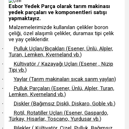
Esbor Yedek Parça olarak tarım makinası
yedek parçaları ve komponentleri satışı
yapmaktayız.
Malzemelerimizde kullanılan çelikler boron
çeliği, özel alaşımlı çelikler, duramax tipi çelik
ve yay çelikleridir.
·
Pulluk Uçları/Bıçakları (Esener, Ünlü, Alpler,
Turan, Lemken, Kverneland vb.)
·
Kültivatör / Kazayağı Uçları (Esener , Nizip
Tipi vb.)
·
Yaylar (Tarım makinaları sıcak sarım yayları)
·
Pulluk Parçaları (Esener, Ünlü, Alpler, Turan,
Lemken, Kverneland vb.)
·
Diskler (Bağımsız Diskli, Diskaro, Goble vb.)
·
Rotil, Rotatiller Uçları (Esener, Gaspardo,
Türkay, Hisarlar, Toscano, Yurdusar vb.)
·
Bilekler ( Kültivatör, Çizel, Pulluk, Bağımsız