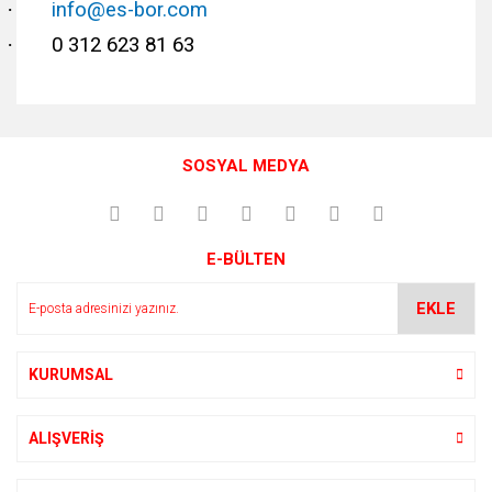
·
info@es-bor.com
·
0 312 623 81 63
Bu ürünün fiyat bilgisi, resim, ürün açıklamalarında ve diğer
konularda yetersiz gördüğünüz noktaları öneri formunu
Bu ürüne ilk yorumu siz yapın!
kullanarak tarafımıza iletebilirsiniz.
SOSYAL MEDYA
Görüş ve önerileriniz için teşekkür ederiz.
Yorum Yaz
Ürün resmi kalitesiz, bozuk veya görüntülenemiyor.
E-BÜLTEN
Ürün açıklamasında eksik bilgiler bulunuyor.
Ürün bilgilerinde hatalar bulunuyor.
EKLE
Ürün fiyatı diğer sitelerden daha pahalı.
Bu ürüne benzer farklı alternatifler olmalı.
KURUMSAL
ALIŞVERİŞ