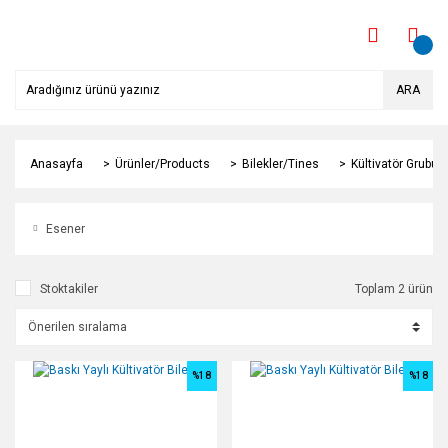
ARA
Anasayfa
Ürünler/Products
Bilekler/Tines
Kültivatör Grubu
Esener
Stoktakiler
Toplam 2 ürün
%18
%18