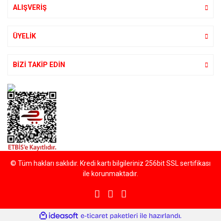
ALIŞVERİŞ
ÜYELİK
BİZİ TAKİP EDİN
© Tüm hakları saklıdır. Kredi kartı bilgileriniz 256bit SSL sertifikası
ile korunmaktadır.
ile
ideasoft
e-