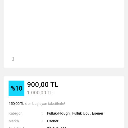
900,00 TL
%10
1.000,00 TL
150,00 TL
den başlayan taksitlerle!
Kategori
Pulluk/Plough
,
Pulluk Ucu
,
Esener
Marka
Esener