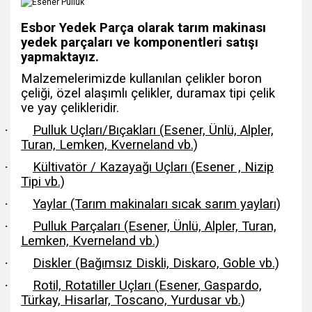
Esbor Yedek Parça olarak tarım makinası
yedek parçaları ve komponentleri satışı
yapmaktayız.
Malzemelerimizde kullanılan çelikler boron
çeliği, özel alaşımlı çelikler, duramax tipi çelik
ve yay çelikleridir.
·
Pulluk Uçları/Bıçakları (Esener, Ünlü, Alpler,
Turan, Lemken, Kverneland vb.)
·
Kültivatör / Kazayağı Uçları (Esener , Nizip
Tipi vb.)
·
Yaylar (Tarım makinaları sıcak sarım yayları)
·
Pulluk Parçaları (Esener, Ünlü, Alpler, Turan,
Lemken, Kverneland vb.)
·
Diskler (Bağımsız Diskli, Diskaro, Goble vb.)
·
Rotil, Rotatiller Uçları (Esener, Gaspardo,
Türkay, Hisarlar, Toscano, Yurdusar vb.)