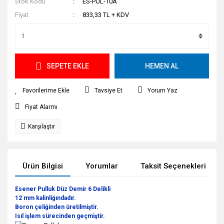
Stok Kodu
ES-PUL-10A
Fiyat
833,33 TL + KDV
SEPETE EKLE
HEMEN AL
Tavsiye Et
Yorum Yaz
Fiyat Alarmı
Karşılaştır
Ürün Bilgisi
Yorumlar
Taksit Seçenekleri
Esener Pulluk Düz Demir 6 Delikli
12 mm kalinliğındadır.
Boron çeliğinden üretilmiştir.
Isıl işlem sürecinden geçmiştir.