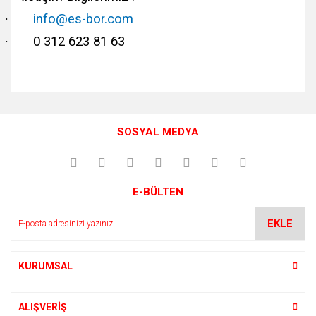
·
info@es-bor.com
·
0 312 623 81 63
Bu ürünün fiyat bilgisi, resim, ürün açıklamalarında ve diğer
konularda yetersiz gördüğünüz noktaları öneri formunu
Bu ürüne ilk yorumu siz yapın!
kullanarak tarafımıza iletebilirsiniz.
SOSYAL MEDYA
Görüş ve önerileriniz için teşekkür ederiz.
Yorum Yaz
Ürün resmi kalitesiz, bozuk veya görüntülenemiyor.
E-BÜLTEN
Ürün açıklamasında eksik bilgiler bulunuyor.
Ürün bilgilerinde hatalar bulunuyor.
EKLE
Ürün fiyatı diğer sitelerden daha pahalı.
Bu ürüne benzer farklı alternatifler olmalı.
KURUMSAL
ALIŞVERİŞ