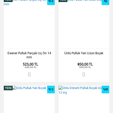
%16
%6
Esener Pulluk Parçalı Uç Ön 14
Ünlü Pulluk Yan Uzun Bıçak
mm
525,00 TL
850,00 TL
625,00 TL
900,00 TL
YENİ
%12
%20