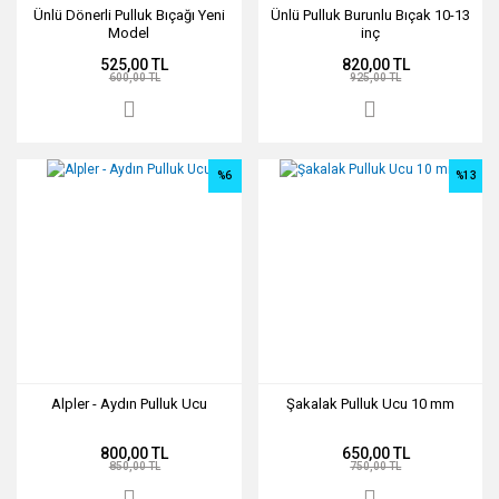
Ünlü Dönerli Pulluk Bıçağı Yeni
Ünlü Pulluk Burunlu Bıçak 10-13
Model
inç
525,00 TL
820,00 TL
600,00 TL
925,00 TL
%6
%13
Alpler - Aydın Pulluk Ucu
Şakalak Pulluk Ucu 10 mm
800,00 TL
650,00 TL
850,00 TL
750,00 TL