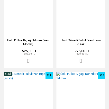
Ünlü Pulluk Bıçağı 14 mm (Yeni
Ünlü Dönerli Pulluk Yan Uzun
Model)
Kızak
525,00 TL
725,00 TL
605,00 TL
800,00 TL
YENİ
%11
%13