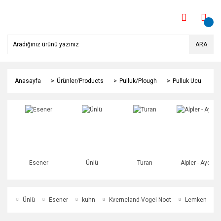
ARA
Anasayfa
Ürünler/Products
Pulluk/Plough
Pulluk Ucu
Esener
Ünlü
Turan
Alpler - Aydın
Ünlü
Esener
kuhn
Kverneland-Vogel Noot
Lemken