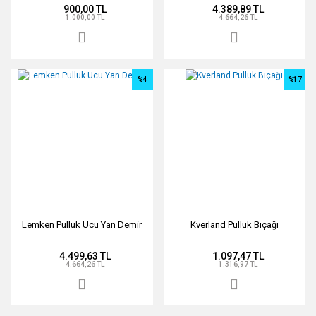
900,00 TL
4.389,89 TL
1.000,00 TL
4.664,26 TL
%4
%17
Lemken Pulluk Ucu Yan Demir
Kverland Pulluk Bıçağı
4.499,63 TL
1.097,47 TL
4.664,26 TL
1.316,97 TL