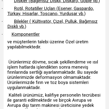
·
Diskler (Bağımsız Diskli, Diskaro, Goble vb.)
·
Rotil, Rotatiller Uçları (Esener, Gaspardo,
Türkay, Hisarlar, Toscano, Yurdusar vb.)
·
Bilekler ( Kültivatör, Çizel, Pulluk, Bağımsız
Diskli vb.)
·
Komponentler
ve müşterilerin talebi üzerine Özel üretim
yapılabilmektedir.
Ürünlerimiz dövme, sıcak şekillendirme ve ısıl
işlem hatlarda işlendikten sonra meneviş
fırınlarında sertliği ayarlanmaktadır. Bu sayede
ürünlerimizde deformasyon olmamaktadır.
Ürünlerimizde fırın ve toz boya sistemleri
uygulanmaktadır.
Kaliteli ürünümüz, kalifiye personelin tecrübesi
ile garanti edilmektedir ve birçok Avrupa ve
Avrupa dışı tarım makinesi üreticisine yedek