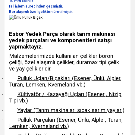
10 mm kalınlık
Isıl işlem sürecinden geçmiştir.
Bor alaşımlı özel çelikten üretilmiştir.
Esbor Yedek Parça olarak tarım makinası
yedek parçaları ve komponentleri satışı
yapmaktayız.
Malzemelerimizde kullanılan çelikler boron
çeliği, özel alaşımlı çelikler, duramax tipi çelik
ve yay çelikleridir.
·
Pulluk Uçları/Bıçakları (Esener, Ünlü, Alpler,
Turan, Lemken, Kverneland vb.)
·
Kültivatör / Kazayağı Uçları (Esener , Nizip
Tipi vb.)
·
Yaylar (Tarım makinaları sıcak sarım yayları)
·
Pulluk Parçaları (Esener, Ünlü, Alpler, Turan,
Lemken, Kverneland vb.)