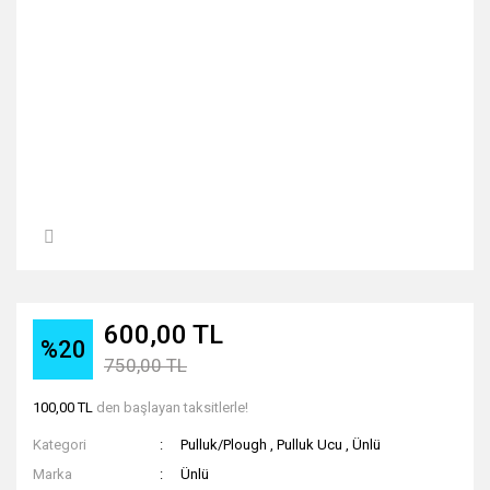
600,00 TL
%20
750,00 TL
100,00 TL
den başlayan taksitlerle!
Kategori
Pulluk/Plough
,
Pulluk Ucu
,
Ünlü
Marka
Ünlü