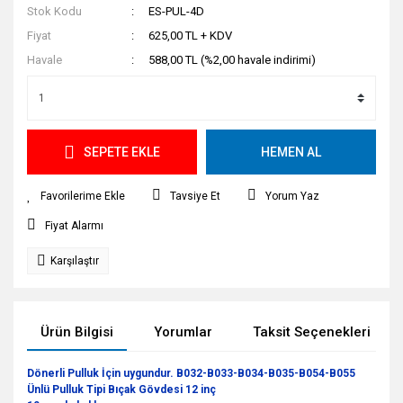
Stok Kodu
ES-PUL-4D
Fiyat
625,00 TL + KDV
Havale
588,00 TL (%2,00 havale indirimi)
SEPETE EKLE
HEMEN AL
Tavsiye Et
Yorum Yaz
Fiyat Alarmı
Karşılaştır
Ürün Bilgisi
Yorumlar
Taksit Seçenekleri
Dönerli Pulluk İçin uygundur.
B032-B033-B034-B035-B054-B055
Ünlü Pulluk Tipi Bıçak Gövdesi 12 inç