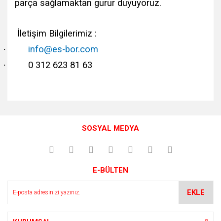
parça sağlamaktan gurur duyuyoruz.
İletişim Bilgilerimiz :
·
info@es-bor.com
·
0 312 623 81 63
Bu ürünün fiyat bilgisi, resim, ürün açıklamalarında ve diğer
konularda yetersiz gördüğünüz noktaları öneri formunu
Bu ürüne ilk yorumu siz yapın!
kullanarak tarafımıza iletebilirsiniz.
SOSYAL MEDYA
Görüş ve önerileriniz için teşekkür ederiz.
Yorum Yaz
Ürün resmi kalitesiz, bozuk veya görüntülenemiyor.
E-BÜLTEN
Ürün açıklamasında eksik bilgiler bulunuyor.
Ürün bilgilerinde hatalar bulunuyor.
EKLE
Ürün fiyatı diğer sitelerden daha pahalı.
Bu ürüne benzer farklı alternatifler olmalı.