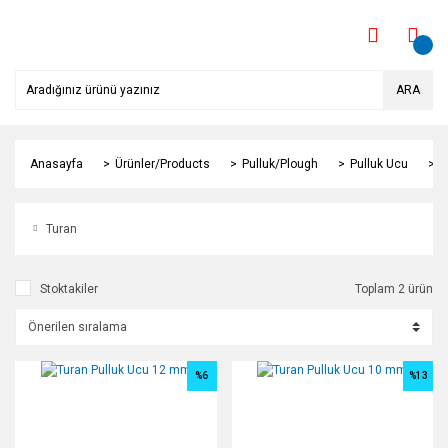
ARA
Anasayfa
Ürünler/Products
Pulluk/Plough
Pulluk Ucu
T
Turan
Stoktakiler
Toplam 2 ürün
%6
%13