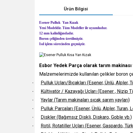
Ürün Bilgisi
Esener Pulluk Yan Kızak
Yeni Modeldir. Tüm Modeller ile uyumludur.
12 mm kalinliğındadır.
Boron çeliğinden üretilmiştir.
Isıl işlem sürecinden geçmiştir.
Esbor Yedek Parça olarak tarım makinası 
Malzemelerimizde kullanılan çelikler boron çeliğ
Pulluk Uçları/Bıçakları (Esener, Ünlü, Alpler,
·
Kültivatör / Kazayağı Uçları (Esener , Nizip Ti
·
Yaylar (Tarım makinaları sıcak sarım yayları)
·
Pulluk Parçaları (Esener, Ünlü, Alpler, Turan,
·
Diskler (Bağımsız Diskli, Diskaro, Goble vb.)
·
Rotil, Rotatiller Uçları (Esener, Gaspardo, Tür
·