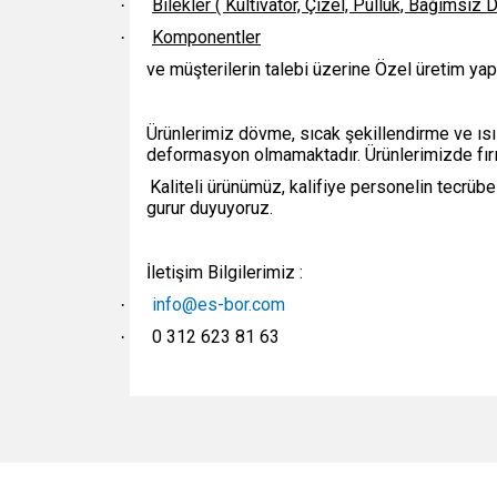
Bilekler ( Kültivatör, Çizel, Pulluk, Bağımsız D
·
Komponentler
·
ve müşterilerin talebi üzerine Özel üretim yap
Ürünlerimiz dövme, sıcak şekillendirme ve ısıl
deformasyon olmamaktadır. Ürünlerimizde fırı
Kaliteli ürünümüz, kalifiye personelin tecrüb
gurur duyuyoruz.
İletişim Bilgilerimiz :
info@es-bor.com
·
0 312 623 81 63
·
Bu ürünün fiyat bilgisi, resim, ürün açıklamalarında v
Görüş ve önerileriniz için teşekkür ederiz.
Ürün resmi kalitesiz, bozuk veya görüntülenemiyo