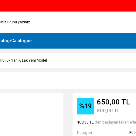
talog/Catalogue
Pulluk Yan Kızak Yeni Model
l
650,00 TL
%19
800,00 TL
108,33 TL
den başlayan taksitlerle
Kategori
Pul