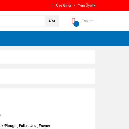
Üye Girişi
/
Yeni Üyelik
ARA
Toplam -
!
luk/Plough
,
Pulluk Ucu
,
Esener