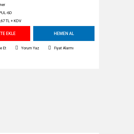
ner
PUL-6D
,67 TL + KDV
TE EKLE
HEMEN AL
e Et
Yorum Yaz
Fiyat Alarmı