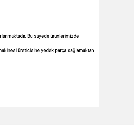
yarlanmaktadır. Bu sayede ürünlerimizde
m makinesi üreticisine yedek parça sağlamaktan
za iletebilirsiniz.