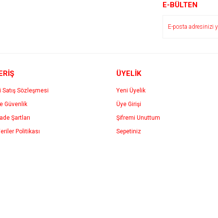
Yorum Yaz
E-BÜLTEN
ERİŞ
ÜYELİK
i Satış Sözleşmesi
Yeni Üyelik
ve Güvenlik
Üye Girişi
Gönder
İade Şartları
Şifremi Unuttum
eriler Politikası
Sepetiniz