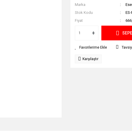
Marka
Ese
Stok Kodu
ES-
Fiyat
666
SEPE
Tavsiy
Karşılaştır