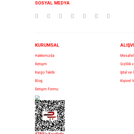
SOSYAL MEDYA
Ürün açıklamasında eksik bilgiler bulunuyor.
Ürün bilgilerinde hatalar bulunuyor.
Ürün fiyatı diğer sitelerden daha pahalı.
Bu ürüne benzer farklı alternatifler olmalı.
KURUMSAL
ALIŞV
Hakkımızda
Mesafel
İletişim
Gizlilik 
Kargo Takibi
İptal ve 
Blog
Kişisel V
İletişim Formu