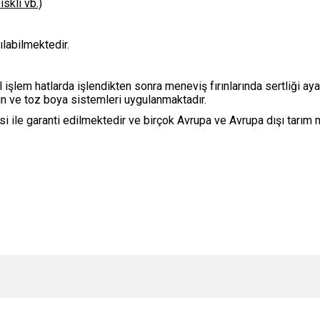
iskli vb.)
ılabilmektedir.
 işlem hatlarda işlendikten sonra meneviş fırınlarında sertliği a
n ve toz boya sistemleri uygulanmaktadır.
esi ile garanti edilmektedir ve birçok Avrupa ve Avrupa dışı tarı
e diğer konularda yetersiz gördüğünüz noktaları öneri formunu kullanarak tarafımı
Bu ürüne ilk yorumu siz yapın!
r.