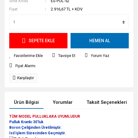
Stok Kodu
ES-PUL-52
Fiyat
2.916,67 TL + KDV
SEPETE EKLE
HEMEN AL
Tavsiye Et
Yorum Yaz
Fiyat Alarmı
Karşılaştır
Ürün Bilgisi
Yorumlar
Taksit Seçenekleri
TÜM MODEL PULLUKLARA UYUMLUDUR
Pulluk Krankı 30'luk
Boron Çeliğinden Üretilmiştir.
Isıl İşlem Sürecinden Geçmiştir.