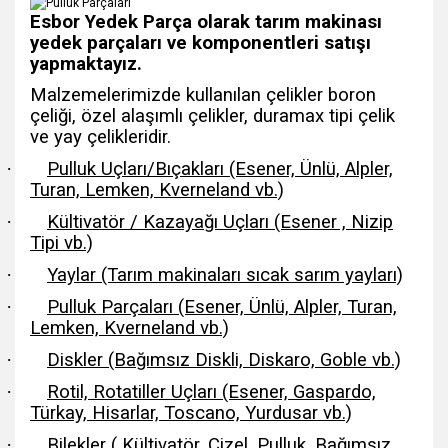
Esbor Yedek Parça olarak tarım makinası
yedek parçaları ve komponentleri satışı
yapmaktayız.
Malzemelerimizde kullanılan çelikler boron
çeliği, özel alaşımlı çelikler, duramax tipi çelik
ve yay çelikleridir.
·
Pulluk Uçları/Bıçakları (Esener, Ünlü, Alpler,
Turan, Lemken, Kverneland vb.)
·
Kültivatör / Kazayağı Uçları (Esener , Nizip
Tipi vb.)
·
Yaylar (Tarım makinaları sıcak sarım yayları)
·
Pulluk Parçaları (Esener, Ünlü, Alpler, Turan,
Lemken, Kverneland vb.)
·
Diskler (Bağımsız Diskli, Diskaro, Goble vb.)
·
Rotil, Rotatiller Uçları (Esener, Gaspardo,
Türkay, Hisarlar, Toscano, Yurdusar vb.)
·
Bilekler ( Kültivatör, Çizel, Pulluk, Bağımsız