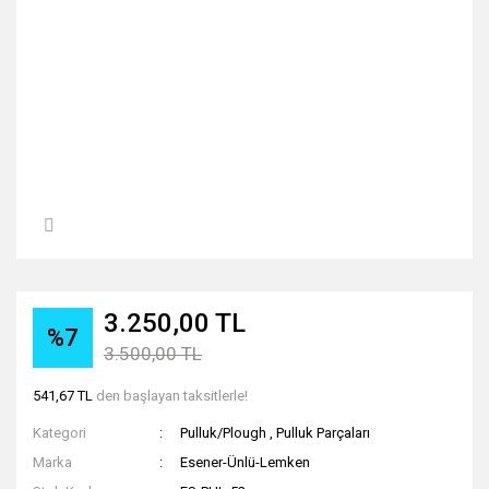
3.250,00 TL
%7
3.500,00 TL
541,67 TL
den başlayan taksitlerle!
Kategori
Pulluk/Plough
,
Pulluk Parçaları
Marka
Esener-Ünlü-Lemken