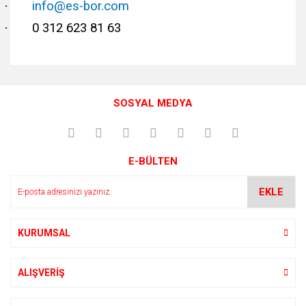
·
info@es-bor.com
·
0 312 623 81 63
Bu ürünün fiyat bilgisi, resim, ürün açıklamalarında ve diğer
konularda yetersiz gördüğünüz noktaları öneri formunu
Bu ürüne ilk yorumu siz yapın!
kullanarak tarafımıza iletebilirsiniz.
SOSYAL MEDYA
Görüş ve önerileriniz için teşekkür ederiz.
Yorum Yaz
Ürün resmi kalitesiz, bozuk veya görüntülenemiyor.
E-BÜLTEN
Ürün açıklamasında eksik bilgiler bulunuyor.
Ürün bilgilerinde hatalar bulunuyor.
EKLE
Ürün fiyatı diğer sitelerden daha pahalı.
Bu ürüne benzer farklı alternatifler olmalı.
KURUMSAL
ALIŞVERİŞ