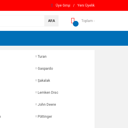
Üye Girişi
/
Yeni Üyelik
ARA
Toplam -
Turan
Gaspardo
Şakalak
Lemken Disc
John Deere
n
Pöttinger