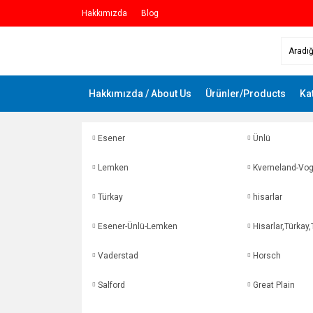
Hakkımızda
Blog
Hakkımızda / About Us
Ürünler/Products
Ka
Esener
Ünlü
Lemken
Kverneland-Vog
Türkay
hisarlar
Esener-Ünlü-Lemken
Hisarlar,Türkay
Vaderstad
Horsch
Salford
Great Plain