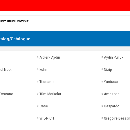
talog/Catalogue
Alpler - Aydın
Aydın Pulluk
el Noot
kuhn
Nizip
Toscano
Yurdusar
,Toscano
Tüm Markalar
Amazone
Case
Gaspardo
WIL-RICH
Gregoire Besso